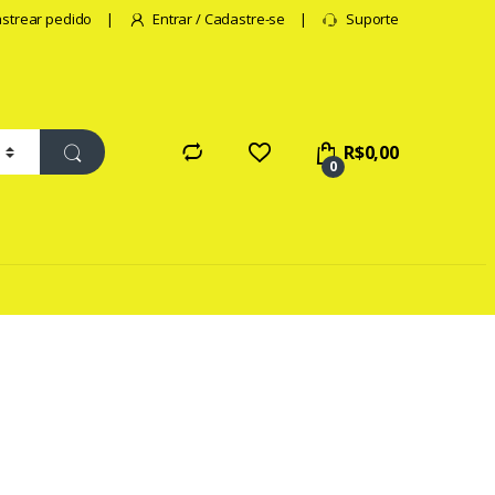
strear pedido
Entrar / Cadastre-se
Suporte
R$
0,00
0