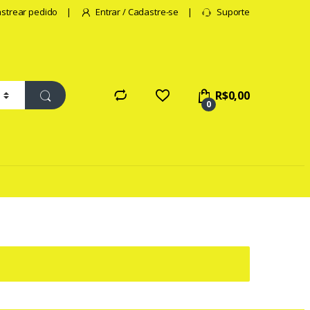
strear pedido
Entrar / Cadastre-se
Suporte
R$
0,00
0