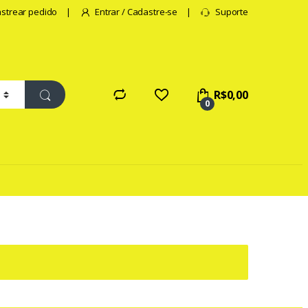
strear pedido
Entrar / Cadastre-se
Suporte
R$
0,00
0