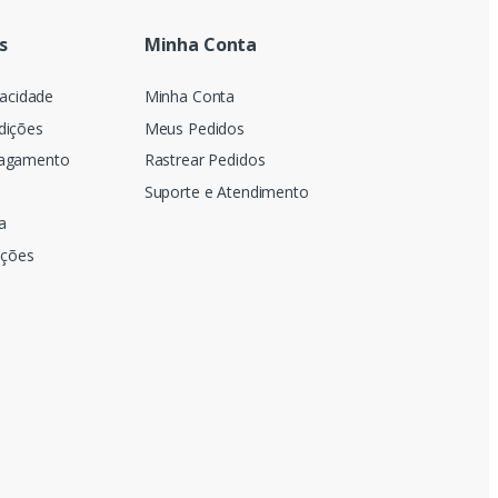
s
Minha Conta
vacidade
Minha Conta
dições
Meus Pedidos
Pagamento
Rastrear Pedidos
Suporte e Atendimento
a
uções