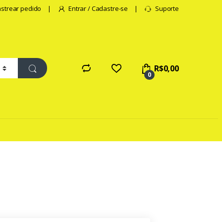
strear pedido
Entrar / Cadastre-se
Suporte
R$
0,00
0