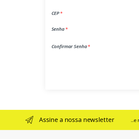
CEP
*
Senha
*
Confirmar Senha
*
Assine a nossa newsletter
...