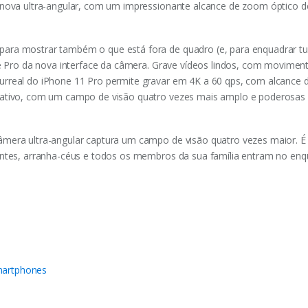
nova ultra-angular, com um impressionante alcance de zoom óptico de 
ara mostrar também o que está fora de quadro (e, para enquadrar tu
e Pro da nova interface da câmera. Grave ví­deos lindos, com moviment
rreal do iPhone 11 Pro permite gravar em 4K a 60 qps, com alcance d
riativo, com um campo de visão quatro vezes mais amplo e poderosas 
âmera ultra-angular captura um campo de visão quatro vezes maior. É
entes, arranha-céus e todos os membros da sua família entram no enq
artphones