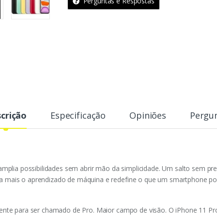
Perguntas e Respostas
d
e
crição
Especificação
Opiniões
Pergu
amplia possibilidades sem abrir mão da simplicidade. Um salto sem pr
 mais o aprendizado de máquina e redefine o que um smartphone pod
iente para ser chamado de Pro. Maior campo de visão. O iPhone 11 Pr