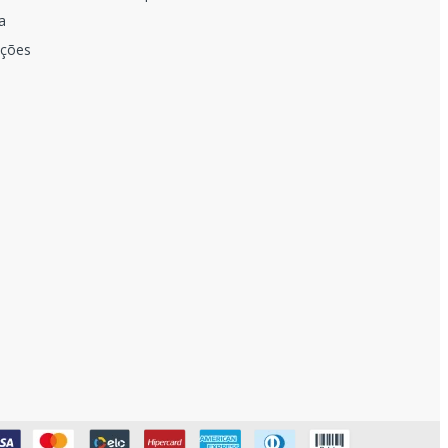
a
uções