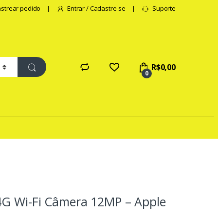
strear pedido
Entrar / Cadastre-se
Suporte
R$
0,00
0
4G Wi-Fi Câmera 12MP – Apple