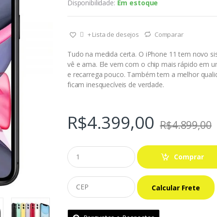
Disponibilidade:
Em estoque
+ Lista de desejos
Comparar
Tudo na medida certa. O iPhone 11 tem novo si
vê e ama. Ele vem com o chip mais rápido em um
e recarrega pouco. Também tem a melhor quali
ficam inesquecíveis de verdade.
R$
4.399,00
R$
4.899,00
Q
Comprar
u
a
n
t
i
d
a