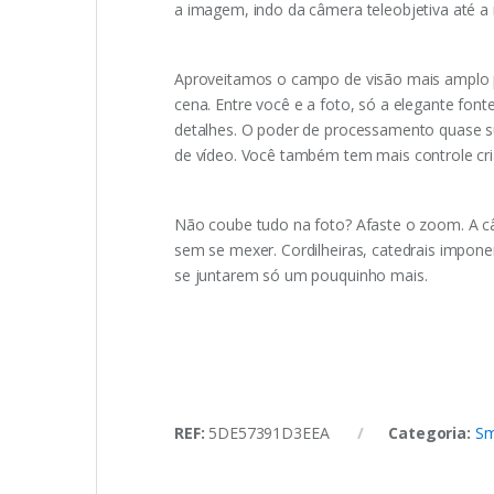
a imagem, indo da câmera teleobjetiva até a 
Aproveitamos o campo de visão mais amplo p
cena. Entre você e a foto, só a elegante font
detalhes. O poder de processamento quase su
de ví­deo. Você também tem mais controle c
Não coube tudo na foto? Afaste o zoom. A c
sem se mexer. Cordilheiras, catedrais impon
se juntarem só um pouquinho mais.
REF:
5DE57391D3EEA
Categoria:
Sm